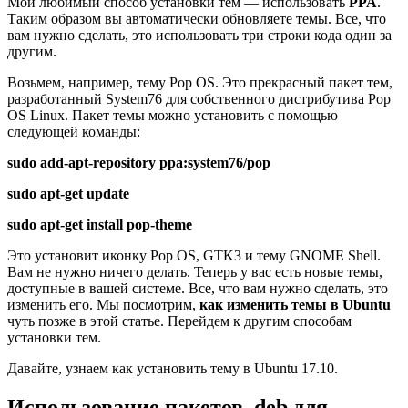
Мой любимый способ установки тем — использовать
PPA
.
Таким образом вы автоматически обновляете темы. Все, что
вам нужно сделать, это использовать три строки кода один за
другим.
Возьмем, например, тему Pop OS. Это прекрасный пакет тем,
разработанный System76 для собственного дистрибутива Pop
OS Linux. Пакет темы можно установить с помощью
следующей команды:
sudo add-apt-repository ppa:system76/pop
sudo apt-get update
sudo apt-get install pop-theme
Это установит иконку Pop OS, GTK3 и тему GNOME Shell.
Вам не нужно ничего делать. Теперь у вас есть новые темы,
доступные в вашей системе. Все, что вам нужно сделать, это
изменить его. Мы посмотрим,
как изменить темы в Ubuntu
чуть позже в этой статье. Перейдем к другим способам
установки тем.
Давайте, узнаем как установить тему в Ubuntu 17.10.
Использование пакетов .deb для