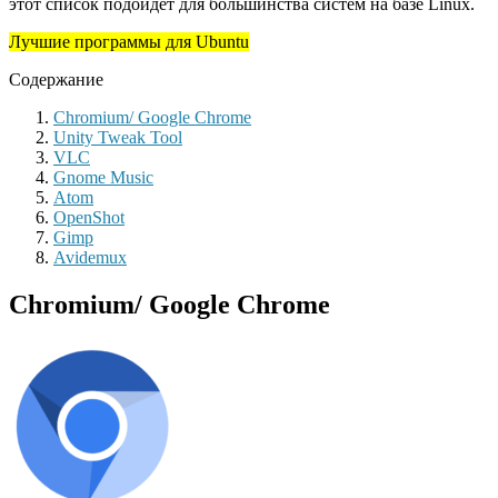
этот список подойдет для большинства систем на базе Linux.
Лучшие программы для Ubuntu
Содержание
Chromium/ Google Chrome
Unity Tweak Tool
VLC
Gnome Music
Atom
OpenShot
Gimp
Avidemux
Chromium/ Google Chrome