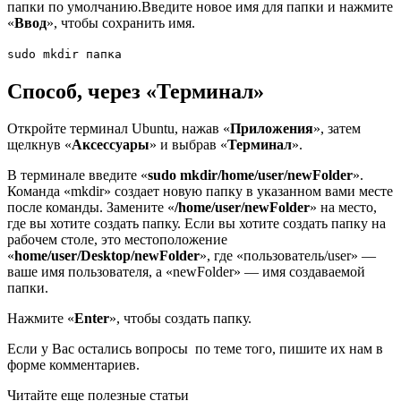
папки по умолчанию.Введите новое имя для папки и нажмите
«
Ввод
», чтобы сохранить имя.
sudo mkdir папка
Способ, через «Терминал»
Откройте терминал Ubuntu, нажав «
Приложения
», затем
щелкнув «
Аксессуары
» и выбрав «
Терминал
».
В терминале введите «
sudo mkdir/home/user/newFolder
».
Команда «mkdir» создает новую папку в указанном вами месте
после команды. Замените «
/home/user/newFolder
» на место,
где вы хотите создать папку. Если вы хотите создать папку на
рабочем столе, это местоположение
«
home/user/Desktop/newFolder
», где «пользователь/user» —
ваше имя пользователя, а «newFolder» — имя создаваемой
папки.
Нажмите «
Enter
», чтобы создать папку.
Если у Вас остались вопросы по теме того, пишите их нам в
форме комментариев.
Читайте еще полезные статьи