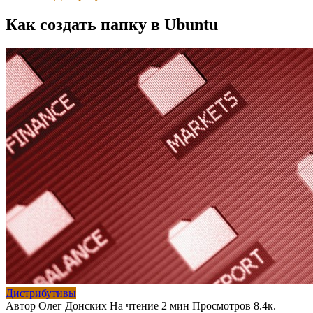
Как создать папку в Ubuntu
Дистрибутивы
Автор
Олег Донских
На чтение
2 мин
Просмотров
8.4к.